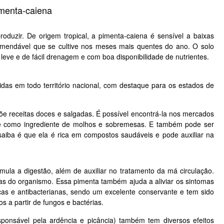
menta-caiena
oduzir. De origem tropical, a pimenta-caiena é sensível a baixas
comendável que se cultive nos meses mais quentes do ano.
O solo
 leve e de fácil drenagem e com boa disponibilidade de nutrientes.
idas em todo território nacional, com destaque para os estados de
.
õe receitas doces e salgadas. É possível encontrá-la nos mercados
e como ingrediente de molhos e sobremesas. E também pode ser
aiba é que ela é rica em compostos saudáveis e pode auxiliar na
mula a digestão, além de auxiliar no tratamento da má circulação.
nas do organismo. Essa pimenta também ajuda a aliviar os sintomas
cas e antibacterianas, sendo um excelente conservante e tem sido
 a partir de fungos e bactérias.
sponsável pela ardência e picância) também tem diversos efeitos