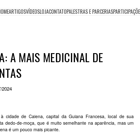
HOME
ARTIGOS
VÍDEOS
LOJA
CONTATO
PALESTRAS E PARCERIAS
PARTICIPAÇÕ
A: A MAIS MEDICINAL DE
ENTAS
7/2024
cidade de Caiena, capital da Guiana Francesa, local de sua
nta dedo-de-moça, que é muito semelhante na aparência, mas um
iena é um pouco mais picante.