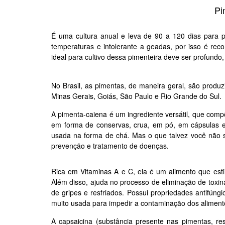
Pi
É uma cultura anual e leva de 90 a 120 dias para pr
temperaturas e intolerante a geadas, por isso é re
ideal para cultivo dessa pimenteira deve ser profundo,
No Brasil, as pimentas, de maneira geral, são produz
Minas Gerais, Goiás, São Paulo e Rio Grande do Sul
A pimenta-caiena é um ingrediente versátil, que comp
em forma de conservas, crua, em pó, em cápsulas 
usada na forma de chá.
Mas o que talvez você não s
prevenção e tratamento de doenças.
Rica em Vitaminas A e C, ela é um alimento que esti
Além disso, ajuda no processo de eliminação de toxi
de gripes e resfriados.
Possui propriedades antifúngi
muito usada para impedir a contaminação dos alimentos
A capsaicina (substância presente nas pimentas, re