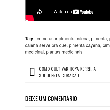
Tags:
como usar pimenta caiena
,
pimenta
,
caiena serve pra que
,
pimenta cayena
,
pim
medicinal
,
plantas medicinais
Navegação
COMO CULTIVAR HOYA KERRII, A
de
SUCULENTA-CORAÇÃO
Post
DEIXE UM COMENTÁRIO