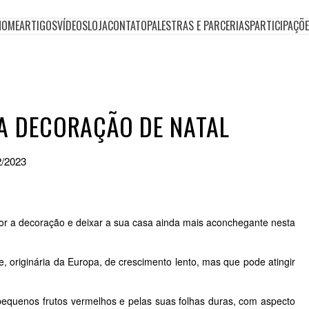
HOME
ARTIGOS
VÍDEOS
LOJA
CONTATO
PALESTRAS E PARCERIAS
PARTICIPAÇÕ
RA DECORAÇÃO DE NATAL
2/2023
or a decoração e deixar a sua casa ainda mais aconchegante nesta
e, originária da Europa, de crescimento lento, mas que pode atingir
s pequenos
frutos vermelhos
e pelas suas folhas duras, com aspecto