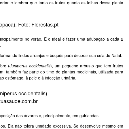
ortante lembrar que tanto os frutos quanto as folhas dessa planta
opaca). Foto: Florestas.pt
rincipalmente no verão. E o ideal é fazer uma adubação a cada 2
o.
ormando lindos arranjos e buquês para decorar sua ceia de Natal.
bro (
Juniperus occidentalis
)
, um pequeno arbusto que tem frutos
im, também faz parte do time de plantas medicinais, utilizada para
ao estômago, à pele e à infecção urinária.
niperus occidentalis).
 tuasaude.com.br
posição das árvores e, principalmente, em guirlandas.
dos. Ela não tolera umidade excessiva. Se desenvolve mesmo em