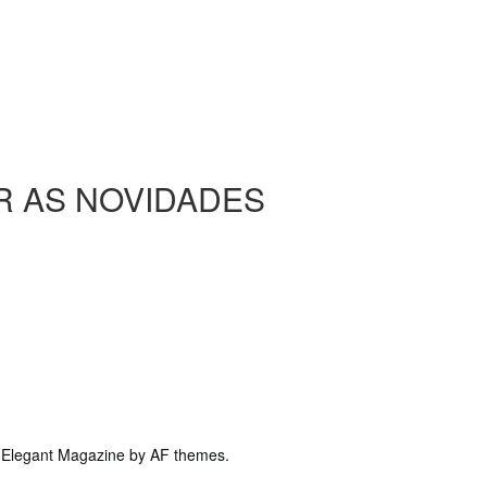
R AS NOVIDADES
ivertido.
:
Elegant Magazine
by
AF themes
.