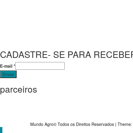
CADASTRE- SE PARA RECEBE
E-mail
*
Enviar
parceiros
O universo agrícola de um jeito muito mais simples e d
Mundo Agro© Todos os Direitos Reservados
|
Theme
Mundo Agro