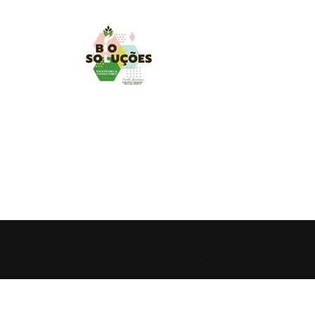
MUNDO AGRO
O UNIVERSO AGRÍCOLA DE UM JEITO MUITO MAIS
SIMPLES E DIVERTIDO.
Mundo Agro© Todos os Direitos Reservados
|
Theme:
Elegant
Magazine
by
AF themes
.