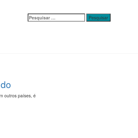
Pesquisar
por:
ndo
em outros países, é