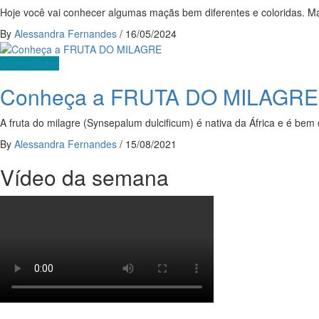
Hoje você vai conhecer algumas maçãs bem diferentes e coloridas. Ma
By
Alessandra Fernandes
/
16/05/2024
Curiosidades
Conheça a FRUTA DO MILAGRE
A fruta do milagre (Synsepalum dulcificum) é nativa da África e é bem
By
Alessandra Fernandes
/
15/08/2021
Vídeo da semana