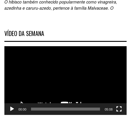
O hibisco também conhecido popularmente como vinagreira,
azedinha e caruru-azedo, pertence à família Malvaceae. O
VÍDEO DA SEMANA
Tocador
de
vídeo
00:00
05:08