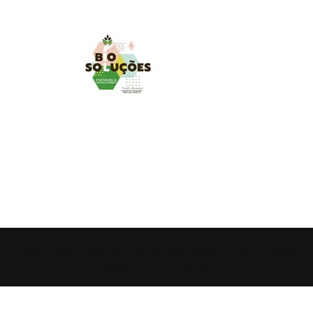
MUNDO AGRO
O UNIVERSO AGRÍCOLA DE UM JEITO MUITO MAIS
SIMPLES E DIVERTIDO.
Mundo Agro© Todos os Direitos Reservados
|
Theme:
Elegant
Magazine
by
AF themes
.