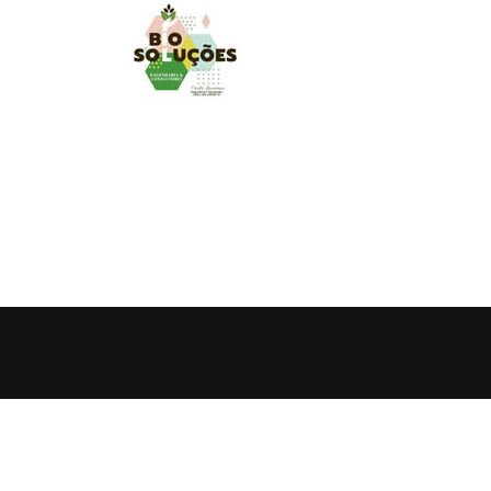
MUNDO AGRO
O UNIVERSO AGRÍCOLA DE UM JEITO MUITO MAIS
SIMPLES E DIVERTIDO.
Mundo Agro© Todos os Direitos Reservados
|
Theme:
Elegant
Magazine
by
AF themes
.