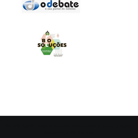
MUNDO AGRO
O UNIVERSO AGRÍCOLA DE UM JEITO MUITO MAIS
SIMPLES E DIVERTIDO.
Mundo Agro© Todos os Direitos Reservados
|
Theme:
Elegant
Magazine
by
AF themes
.