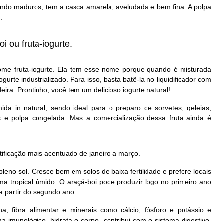
ndo maduros, tem a casca amarela, aveludada e bem fina. A polpa
.
i ou fruta-iogurte.
me fruta-iogurte. Ela tem esse nome porque quando é misturada
gurte industrializado. Para isso, basta batê-la no liquidificador com
ira. Prontinho, você tem um delicioso iogurte natural!
ida in natural, sendo ideal para o preparo de sorvetes, geleias,
s e polpa congelada. Mas a comercialização dessa fruta ainda é
utificação mais acentuado de janeiro a março.
eno sol. Cresce bem em solos de baixa fertilidade e prefere locais
a tropical úmido. O araçá-boi pode produzir logo no primeiro ano
a partir do segundo ano.
ína, fibra alimentar e minerais como cálcio, fósforo e potássio e
a imunológico, hidrata o corpo, contribui com o sistema digestivo,