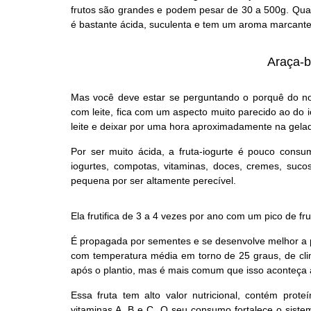
frutos são grandes e podem pesar de 30 a 500g. Qua
é bastante ácida, suculenta e tem um aroma marcante
Araça-bo
Mas você deve estar se perguntando o porquê do no
com leite, fica com um aspecto muito parecido ao do io
leite e deixar por uma hora aproximadamente na gelade
Por ser muito ácida, a fruta-iogurte é pouco consum
iogurtes, compotas, vitaminas, doces, cremes, suco
pequena por ser altamente perecível.
Ela frutifica de 3 a 4 vezes por ano com um pico de fr
É propagada por sementes e se desenvolve melhor a pl
com temperatura média em torno de 25 graus, de clim
após o plantio, mas é mais comum que isso aconteça 
Essa fruta tem alto valor nutricional, contém prote
vitaminas A, B e C. O seu consumo fortalece o sistem