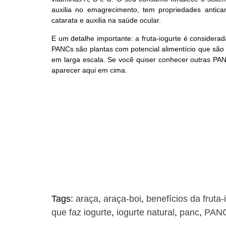
auxilia no emagrecimento, tem propriedades antican
catarata e auxilia na saúde ocular.
E um detalhe importante: a fruta-iogurte é considera
PANCs são plantas com potencial alimentício que sã
em larga escala. Se você quiser conhecer outras PANC
aparecer aqui em cima.
Tags:
araça
,
araça-boi
,
benefícios da fruta-
que faz iogurte
,
iogurte natural
,
panc
,
PAN