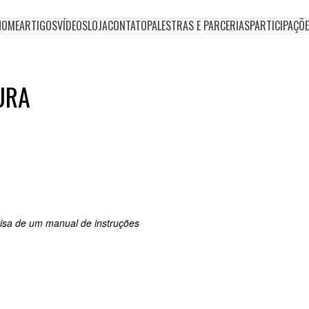
HOME
ARTIGOS
VÍDEOS
LOJA
CONTATO
PALESTRAS E PARCERIAS
PARTICIPAÇÕ
URA
cisa de um manual de instruções