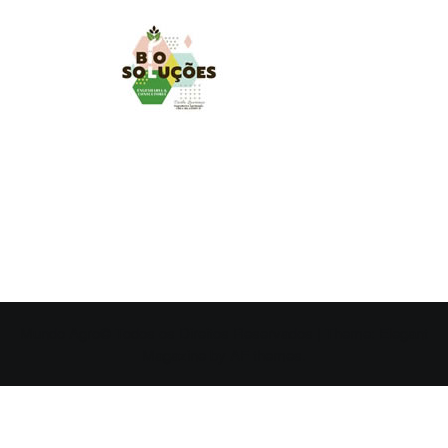
MUNDO AGRO
O UNIVERSO AGRÍCOLA DE UM JEITO MUITO MAIS
SIMPLES E DIVERTIDO.
Mundo Agro© Todos os Direitos Reservados
|
Theme:
Elegant
Magazine
by
AF themes
.