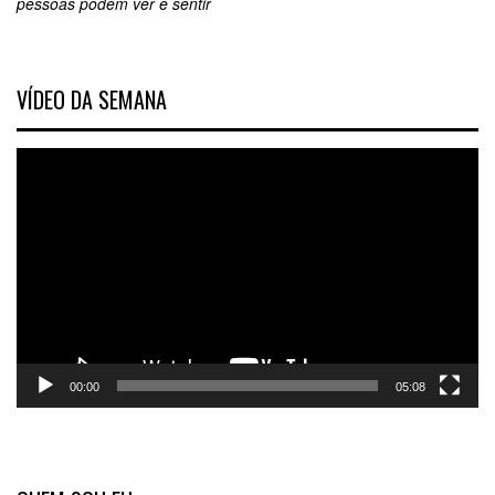
pessoas podem ver e sentir
VÍDEO DA SEMANA
Tocador
de
vídeo
00:00
05:08